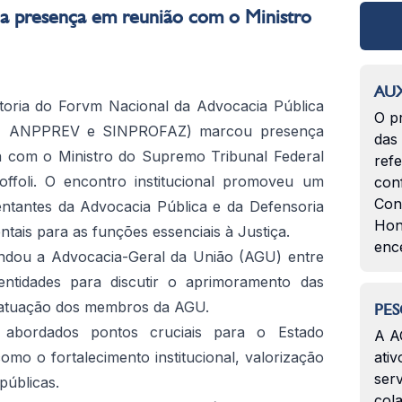
a presença em reunião com o Ministro
AUX
retoria do Forvm Nacional da Advocacia Pública
O p
, ANPPREV e SINPROFAZ) marcou presença
das
a com o Ministro do Supremo Tribunal Federal
ref
offoli. O encontro institucional promoveu um
con
Con
entantes da Advocacia Pública e da Defensoria
Hon
tais para as funções essenciais à Justiça.
enc
andou a Advocacia-Geral da União (AGU) entre
ntidades para discutir o aprimoramento das
da atuação dos membros da AGU.
PES
 abordados pontos cruciais para o Estado
A A
como o fortalecimento institucional, valorização
ativ
serv
públicas.
col