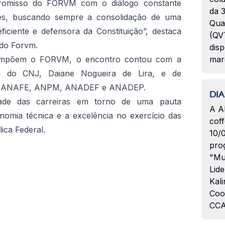
romisso do FORVM com o diálogo constante
da 3
ores, buscando sempre a consolidação de uma
Qua
ficiente e defensora da Constituição”, destaca
(QVT
 do Forvm.
disp
compõem o FORVM, o encontro contou com a
mar
ra do CNJ, Daiane Nogueira de Lira, e de
des ANAFE, ANPM, ANADEF e ANADEP.
DIA
ade das carreiras em torno de uma pauta
A A
onomia técnica e a excelência no exercício das
coff
ica Federal.
10/
pro
"Mu
Lide
Kali
Coo
CCA