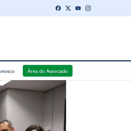
onosco
Área do Associado