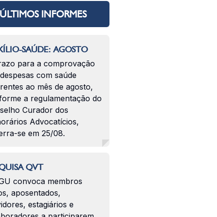
ÚLTIMOS INFORMES
ÍLIO-SAÚDE: AGOSTO
razo para a comprovação
 despesas com saúde
erentes ao mês de agosto,
forme a regulamentação do
selho Curador dos
orários Advocatícios,
erra-se em 25/08.
QUISA QVT
GU convoca membros
os, aposentados,
idores, estagiários e
aboradores a participarem