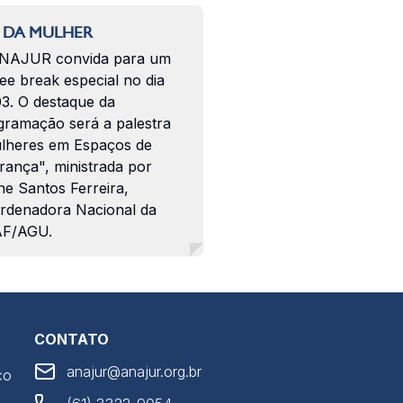
 DA MULHER
NAJUR convida para um
ee break especial no dia
03. O destaque da
gramação será a palestra
lheres em Espaços de
rança", ministrada por
ne Santos Ferreira,
rdenadora Nacional da
F/AGU.
CONTATO
anajur@anajur.org.br
co