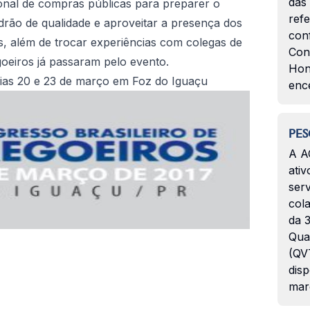
das
onal de compras públicas para preparer o
ref
drão de qualidade e aproveitar a presença dos
con
s, além de trocar experiências com colegas de
Con
goeiros já passaram pelo evento.
Hon
dias 20 e 23 de março em Foz do Iguaçu
enc
PES
A A
ativ
serv
col
da 3
Qua
(QVT
disp
mar