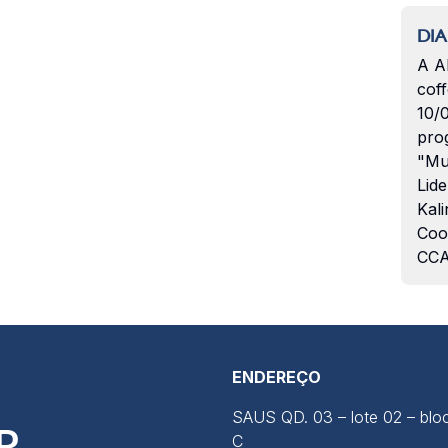
DIA
A A
coff
10/
pro
"Mu
Lide
Kali
Coo
CCA
ENDEREÇO
SAUS QD. 03 – lote 02 – blo
R
C