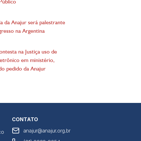
Público
a da Anajur será palestrante
resso na Argentina
ntesta na Justiça uso de
etrônico em ministério,
ndo pedido da Anajur
CONTATO
anajur@anajur.org.br
co