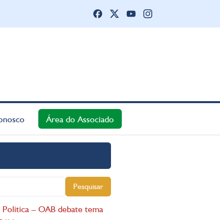
onosco
Área do Associado
Pesquisar
 Politica – OAB debate tema