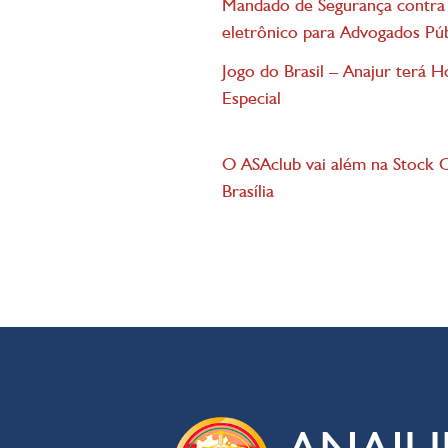
Mandado de Segurança contra
eletrônico para Advogados Púb
Jogo do Brasil – Anajur terá H
Especial
O ASAclub vai além na Stock 
Brasília