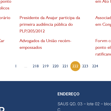
 ponto
em Ato 
licos
orário
Presidente da Anajur participa da
Associad
primeira audiência pública do
em Cong
PLP/205/2012
Car
Advogados da União recém-
Forvm co
empossados
ponto el
ratifica
1
...
218
219
220
221
222
223
224
ENDEREÇO
SAUS QD. 03 – lote 02 – blo
C